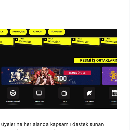
üyelerine her alanda kapsamlı destek sunan