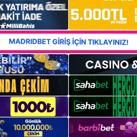
MADRIDBET GİRİŞ İÇİN TIKLAYINIZ!