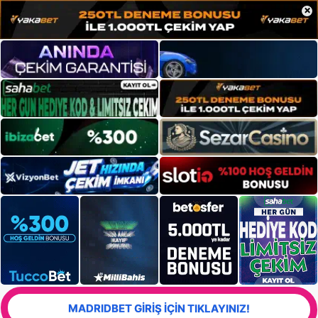
×
MADRIDBET GİRİŞ İÇİN TIKLAYINIZ!