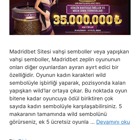
Madridbet Sitesi vahşi semboller veya yapışkan
vahşi semboller, Madridbet zeplin oyununun
onları diğer oyunlardan ayıran ayırt edici bir
özelliğidir. Oyunun kadın karakteri wild
sembolüyle işbirliği yaparak, pozisyonda kalan
yapışkan wild’lar ortaya çıkar. Bu noktada oyun
bitene kadar oyuncuya ödül biriktiren çok
sayıda kadın sembolüyle karşılaşabilirsiniz. 5
makaranın tamamında wild sembolünü
görürseniz, ek 5 ücretsiz oyunla …
Devamını oku