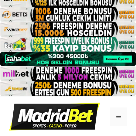
İçeriğe
atla
Menü