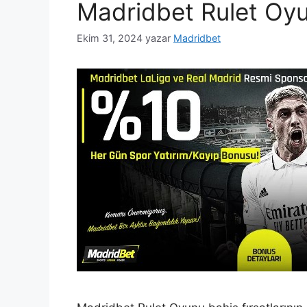
Madridbet Rulet Oy
Ekim 31, 2024
yazar
Madridbet