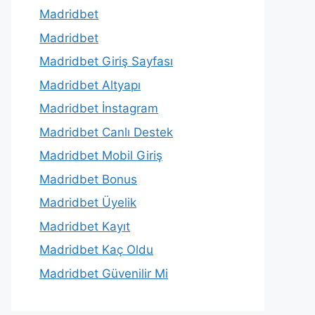
Madridbet
Madridbet
Madridbet Giriş Sayfası
Madridbet Altyapı
Madridbet İnstagram
Madridbet Canlı Destek
Madridbet Mobil Giriş
Madridbet Bonus
Madridbet Üyelik
Madridbet Kayıt
Madridbet Kaç Oldu
Madridbet Güvenilir Mi