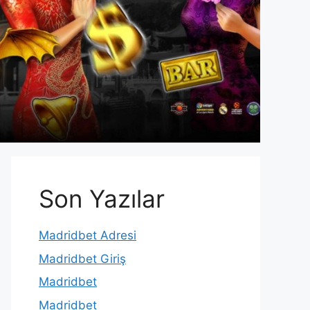
Son Yazılar
Madridbet Adresi
Madridbet Giriş
Madridbet
Madridbet