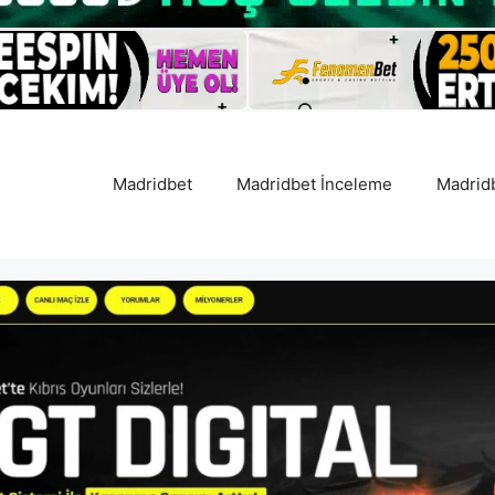
Madridbet
Madridbet İnceleme
Madridb