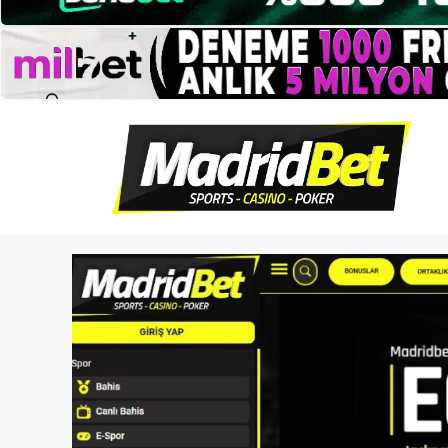
İçeriğe
atla