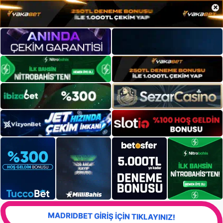
×
MADRIDBET GİRİŞ İÇİN TIKLAYINIZ!