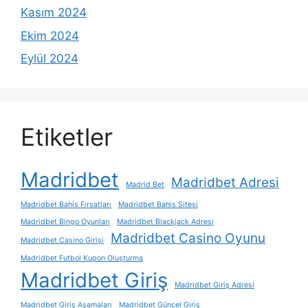
Kasım 2024
Ekim 2024
Eylül 2024
Etiketler
Madridbet
Madridbet Adresi
Madrid Bet
Madridbet Bahis Fırsatları
Madridbet Bahis Sitesi
Madridbet Bingo Oyunları
Madridbet Blackjack Adresi
Madridbet Casino Oyunu
Madridbet Casino Girişi
Madridbet Futbol Kupon Oluşturma
Madridbet Giriş
Madridbet Giriş Adresi
Madridbet Giriş Aşamaları
Madridbet Güncel Giriş