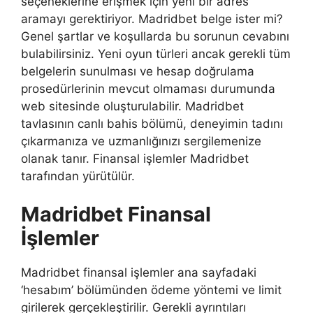
seçeneklerine erişmek için yeni bir adres
aramayı gerektiriyor. Madridbet belge ister mi?
Genel şartlar ve koşullarda bu sorunun cevabını
bulabilirsiniz. Yeni oyun türleri ancak gerekli tüm
belgelerin sunulması ve hesap doğrulama
prosedürlerinin mevcut olmaması durumunda
web sitesinde oluşturulabilir. Madridbet
tavlasının canlı bahis bölümü, deneyimin tadını
çıkarmanıza ve uzmanlığınızı sergilemenize
olanak tanır. Finansal işlemler Madridbet
tarafından yürütülür.
Madridbet Finansal
İşlemler
Madridbet finansal işlemler ana sayfadaki
‘hesabım’ bölümünden ödeme yöntemi ve limit
girilerek gerçekleştirilir. Gerekli ayrıntıları