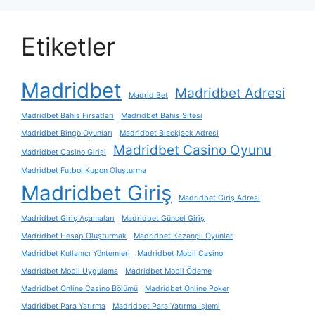
Etiketler
Madridbet
Madridbet Adresi
Madrid Bet
Madridbet Bahis Fırsatları
Madridbet Bahis Sitesi
Madridbet Bingo Oyunları
Madridbet Blackjack Adresi
Madridbet Casino Oyunu
Madridbet Casino Girişi
Madridbet Futbol Kupon Oluşturma
Madridbet Giriş
Madridbet Giriş Adresi
Madridbet Giriş Aşamaları
Madridbet Güncel Giriş
Madridbet Hesap Oluşturmak
Madridbet Kazançlı Oyunlar
Madridbet Kullanıcı Yöntemleri
Madridbet Mobil Casino
Madridbet Mobil Uygulama
Madridbet Mobil Ödeme
Madridbet Online Casino Bölümü
Madridbet Online Poker
Madridbet Para Yatırma
Madridbet Para Yatırma İşlemi