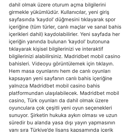
dahil olmak üzere oturum açma bilgilerini
girmekle yükümlüdür. Kullanıcılar, yeni giriş
sayfasında ‘kaydol’ düğmesini tıklayarak spor
içeriğine (tüm türler, canlı maçlar ve sanal bahis
içerikleri dahil) kaydolabilirler. Yeni sayfada her
içeriğin yanında bulunan ‘kaydol’ butonuna
tıklayarak kişisel bilgilerinizi ve interaktif
bilgilerinizi alabilirsiniz. Madridbet mobil casino
bahisleri. Videoyu görüntülemek için tıklayın.
Hem masa oyunlarını hem de canlı oyunları
kapsayan yeni sayfanın canlı bahis içeriğine
yalnızca Madridbet mobil casino bahis
platformundan ulaşılabilecek. Madridbet mobil
casino, Türk oyunları da dahil olmak üzere
oyunculara çok çeşitli yeni oyun seçenekleri
sunuyor. Şirketin hukuka aykırı olması ve uzun
süredir bu alanda yasa dışı yayın yapmasının
yanı sıra Türkiye’de lisans kapsamında içerik