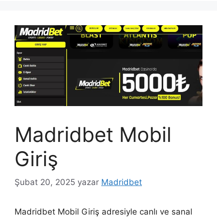
Madridbet Mobil
Giriş
Şubat 20, 2025
yazar
Madridbet
Madridbet Mobil Giriş adresiyle canlı ve sanal