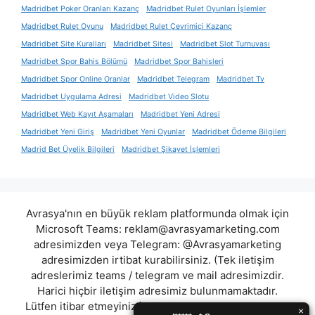
Madridbet Poker Oranları Kazanç
Madridbet Rulet Oyunları İşlemler
Madridbet Rulet Oyunu
Madridbet Rulet Çevrimiçi Kazanç
Madridbet Site Kuralları
Madridbet Sitesi
Madridbet Slot Turnuvası
Madridbet Spor Bahis Bölümü
Madridbet Spor Bahisleri
Madridbet Spor Online Oranlar
Madridbet Telegram
Madridbet Tv
Madridbet Uygulama Adresi
Madridbet Video Slotu
Madridbet Web Kayıt Aşamaları
Madridbet Yeni Adresi
Madridbet Yeni Giriş
Madridbet Yeni Oyunlar
Madridbet Ödeme Bilgileri
Madrid Bet Üyelik Bilgileri
Madridbet Şikayet İşlemleri
Avrasya'nın en büyük reklam platformunda olmak için
Microsoft Teams:
reklam@avrasyamarketing.com
adresimizden veya Telegram: @Avrasyamarketing
adresimizden irtibat kurabilirsiniz. (Tek iletişim
adreslerimiz teams / telegram ve mail adresimizdir.
Harici hiçbir iletişim adresimiz bulunmamaktadır.
Lütfen itibar etmeyiniz.) Türkiye yasalarına göre 7258