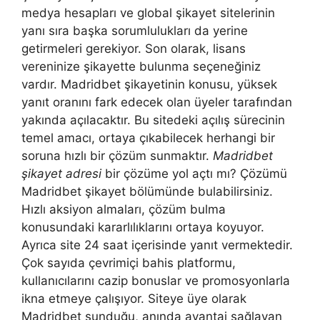
medya hesapları ve global şikayet sitelerinin
yanı sıra başka sorumlulukları da yerine
getirmeleri gerekiyor. Son olarak, lisans
vereninize şikayette bulunma seçeneğiniz
vardır. Madridbet şikayetinin konusu, yüksek
yanıt oranını fark edecek olan üyeler tarafından
yakında açılacaktır. Bu sitedeki açılış sürecinin
temel amacı, ortaya çıkabilecek herhangi bir
soruna hızlı bir çözüm sunmaktır.
Madridbet
şikayet adresi
bir çözüme yol açtı mı? Çözümü
Madridbet şikayet bölümünde bulabilirsiniz.
Hızlı aksiyon almaları, çözüm bulma
konusundaki kararlılıklarını ortaya koyuyor.
Ayrıca site 24 saat içerisinde yanıt vermektedir.
Çok sayıda çevrimiçi bahis platformu,
kullanıcılarını cazip bonuslar ve promosyonlarla
ikna etmeye çalışıyor. Siteye üye olarak
Madridbet sunduğu, anında avantaj sağlayan