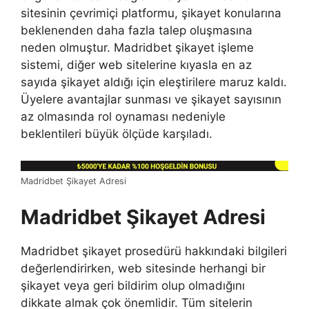
sitesinin çevrimiçi platformu, şikayet konularına
beklenenden daha fazla talep oluşmasına
neden olmuştur. Madridbet şikayet işleme
sistemi, diğer web sitelerine kıyasla en az
sayıda şikayet aldığı için eleştirilere maruz kaldı.
Üyelere avantajlar sunması ve şikayet sayısının
az olmasında rol oynaması nedeniyle
beklentileri büyük ölçüde karşıladı.
Madridbet Şikayet Adresi
Madridbet Şikayet Adresi
Madridbet şikayet prosedürü hakkındaki bilgileri
değerlendirirken, web sitesinde herhangi bir
şikayet veya geri bildirim olup olmadığını
dikkate almak çok önemlidir. Tüm sitelerin