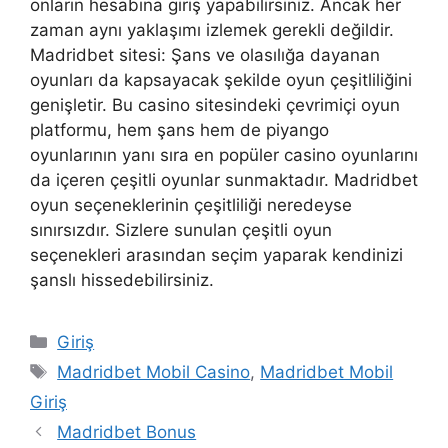
onların hesabına giriş yapabilirsiniz. Ancak her
zaman aynı yaklaşımı izlemek gerekli değildir.
Madridbet sitesi: Şans ve olasılığa dayanan
oyunları da kapsayacak şekilde oyun çeşitliliğini
genişletir. Bu casino sitesindeki çevrimiçi oyun
platformu, hem şans hem de piyango
oyunlarının yanı sıra en popüler casino oyunlarını
da içeren çeşitli oyunlar sunmaktadır. Madridbet
oyun seçeneklerinin çeşitliliği neredeyse
sınırsızdır. Sizlere sunulan çeşitli oyun
seçenekleri arasından seçim yaparak kendinizi
şanslı hissedebilirsiniz.
Kategoriler
Giriş
Etiketler
Madridbet Mobil Casino
,
Madridbet Mobil
Giriş
Madridbet Bonus