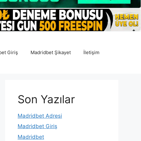
et Giriş
Madridbet Şikayet
İletişim
Son Yazılar
Madridbet Adresi
Madridbet Giriş
Madridbet