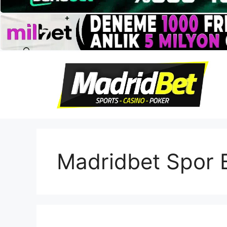
İçeriğe
atla
Madridbet Spor 