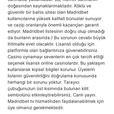
doğasından kaynaklanmaktadır. Köklü ve
güvenilir bir bahis sitesi olan Madridbet
kullanıcılarına yüksek kaliteli bonuslar sunuyor
ve cazip oranlarıyla önemli kazançları garanti
ediyor. Madridbet listesinin doğru olup olmadığı
da bunların arasında.) Bu sorunun cevabı büyük
ihtimalle evet olacaktır. Lisanslı olduğu için
platformla olan bağlantınıza güvenebilirsiniz.
Casino oynamayı sevenlerin en çok tercih ettiği
seçenek lisanslı online casinolardır. Bu yaklaşım
kullanılarak kişisel bilgiler korunur. Üyelerin
listenin güvenilirliğini doğrulama konusunda
herhangi bir sorunu yoktur. Tarayıcı
çubuğunuzun üst kısmında bulunan kilit
sembolünü etkinleştirebilirsiniz. Canlı yayın.
Madridbet tv hizmetinden faydalanabilmek için
üye olmanız gerekmektedir.