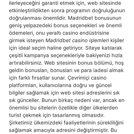
ilerleyeceğini garanti etmek için, web sitesinde
etkinleştirildikten sonra programın doğruluğunun
doğrulanması önemlidir. Madridbet bonusunun
geniş yelpazedeki bonus seçenekleri ve önemli
ödemeleri, onu yeraltı casino endüstrisine
girmek isteyen
Madridbet casino işlemleri
kişiler
için ideal seçim haline getiriyor. Siteye katılarak
çeşitli kampanya seçenekleriyle bakiyenizi hızla
artırabilirsiniz. Web sitesinin bonus bölümü, hoş
geldin bonusları, bonusları ve para iadesi almak
için farklı fırsatlar sunar. Çevrimiçi casino
platformları, kullanıcılarına doğru ve güncel
bilgiler sağlamak için web sitesi adreslerini sık
sık günceller. Bunun birkaç nedeni var, ancak en
önemlisi bu sitelerin özellikle diğer ülkelerden
turist çekmek için tasarlanmış olmasıdır.
Şirketimiz ülkemizdeki faaliyetlerinin sürekliliğini
sağlamak amacıyla adresini değiştirmiştir. Bu