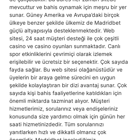
mevcuttur ve bahis oynamak için meşru bir yer
sunar. Güney Amerika ve Avrupa’daki birçok
ülkeye benzer şekilde ülkemiz de Madridbet
güçlü altyapısıyla desteklenmektedir. Web
sitesi, 24 saat müşteri desteği ile çok çeşitli
casino ve casino oyunları sunmaktadır. Canlı
spor etkinliklerini çevrimiçi olarak izlemek
erişilebilir ve ücretsiz bir seçenektir. Çok sayıda
fayda sağlar. Bu web sitesi olağanüstüdür ve
üyelerin bir araya gelme sürecini en uygun
şekilde kolaylaştıran bir dizi avantaj sunar. Çok
sayıda kişi bahis faaliyetlerine katıldıkları için
önemli miktarda tazminat alıyor. Müşteri
hizmetlerimiz, sorularınız veya endişeleriniz
konusunda size yardımcı olmak için günün her
saati hizmetinizdedir. Tüm sorularınızı
yanıtlarken hızlı ve dikkatli olmanız çok
önemlidir. Madridbet incelediğimiz