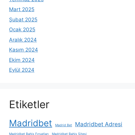
Mart 2025
Şubat 2025
Ocak 2025
Aralık 2024
Kasım 2024
Ekim 2024
Eylül 2024
Etiketler
Madridbet
Madridbet Adresi
Madrid Bet
Madridbet Bahis Fırsatları
Madridbet Bahis Sitesi