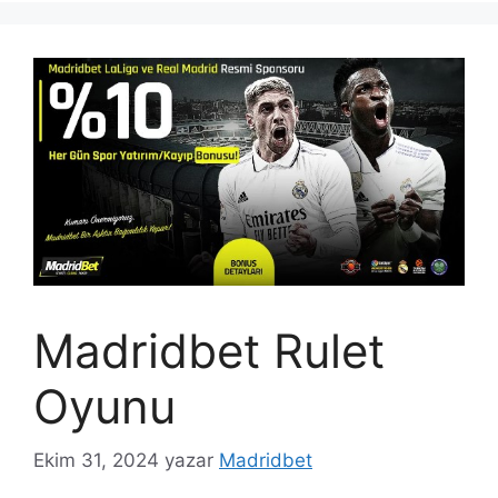
Madridbet Rulet
Oyunu
Ekim 31, 2024
yazar
Madridbet