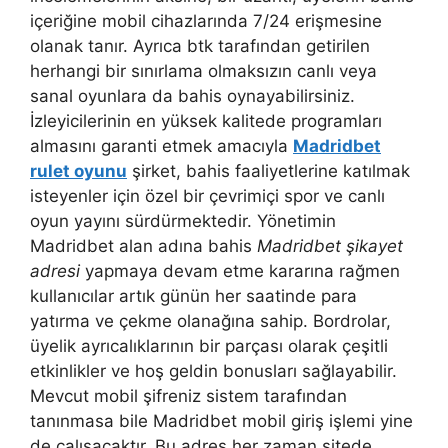
içeriğine mobil cihazlarında 7/24 erişmesine
olanak tanır. Ayrıca btk tarafından getirilen
herhangi bir sınırlama olmaksızın canlı veya
sanal oyunlara da bahis oynayabilirsiniz.
İzleyicilerinin en yüksek kalitede programları
almasını garanti etmek amacıyla
Madridbet
rulet oyunu
şirket, bahis faaliyetlerine katılmak
isteyenler için özel bir çevrimiçi spor ve canlı
oyun yayını sürdürmektedir. Yönetimin
Madridbet alan adına bahis
Madridbet şikayet
adresi
yapmaya devam etme kararına rağmen
kullanıcılar artık günün her saatinde para
yatırma ve çekme olanağına sahip. Bordrolar,
üyelik ayrıcalıklarının bir parçası olarak çeşitli
etkinlikler ve hoş geldin bonusları sağlayabilir.
Mevcut mobil şifreniz sistem tarafından
tanınmasa bile Madridbet mobil giriş işlemi yine
de çalışacaktır. Bu adres her zaman sitede