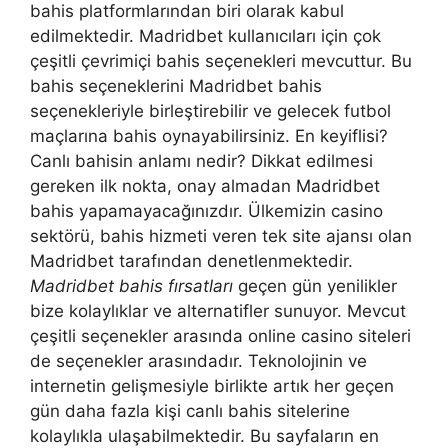
bahis platformlarından biri olarak kabul
edilmektedir. Madridbet kullanıcıları için çok
çeşitli çevrimiçi bahis seçenekleri mevcuttur. Bu
bahis seçeneklerini Madridbet bahis
seçenekleriyle birleştirebilir ve gelecek futbol
maçlarına bahis oynayabilirsiniz. En keyiflisi?
Canlı bahisin anlamı nedir? Dikkat edilmesi
gereken ilk nokta, onay almadan Madridbet
bahis yapamayacağınızdır. Ülkemizin casino
sektörü, bahis hizmeti veren tek site ajansı olan
Madridbet tarafından denetlenmektedir.
Madridbet bahis fırsatları
geçen gün yenilikler
bize kolaylıklar ve alternatifler sunuyor. Mevcut
çeşitli seçenekler arasında online casino siteleri
de seçenekler arasındadır. Teknolojinin ve
internetin gelişmesiyle birlikte artık her geçen
gün daha fazla kişi canlı bahis sitelerine
kolaylıkla ulaşabilmektedir. Bu sayfaların en