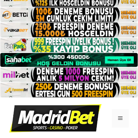
İçeriğe
atla
Menü