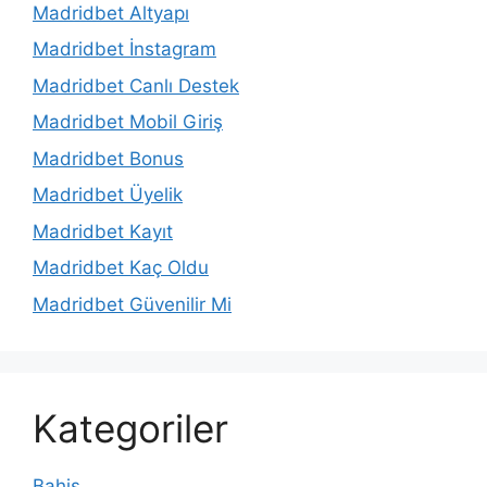
Madridbet Altyapı
Madridbet İnstagram
Madridbet Canlı Destek
Madridbet Mobil Giriş
Madridbet Bonus
Madridbet Üyelik
Madridbet Kayıt
Madridbet Kaç Oldu
Madridbet Güvenilir Mi
Kategoriler
Bahis