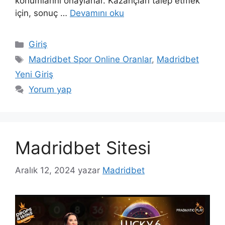
konumlarını onaylarlar. Kazançları talep etmek
için, sonuç …
Devamını oku
Kategoriler
Giriş
Etiketler
Madridbet Spor Online Oranlar
,
Madridbet
Yeni Giriş
Yorum yap
Madridbet Sitesi
Aralık 12, 2024
yazar
Madridbet