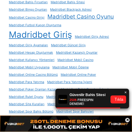
Madridbet Bahis Fırsatları
Madridbet Bahis Sitesi
Madridbet Bingo Oyunları
Madridbet Blackjack Adresi
Madridbet Casino Oyunu
Madridbet Casino Girişi
Madridbet Futbol Kupon Oluşturma
Madridbet Giriş
Madridbet Giriş Adresi
Madridbet Giriş Aşamaları
Madridbet Güncel Giriş
Madridbet Hesap Oluşturmak
Madridbet Kazançlı Oyunlar
Madridbet Kullanıcı Yöntemleri
Madridbet Mobil Casino
Madridbet Mobil Uygulama
Madridbet Mobil Ödeme
Madridbet Online Casino Bölümü
Madridbet Online Poker
Madridbet Para Yatırma
Madridbet Para Yatırma İşlemi
Madridbet Poker Oranları Kazanç
Madridbet Rulet Oyunları İşlemler
Madridbet Rulet Oyunu
Madridbet Rulet Çevrimiçi Kazanç
Madridbet Site Kuralları
Madridbet Sitesi
Madridbet Slot Turnuvası
Madridbet Spor Bahis Bölümü
Madridbet Spor Bahisleri
×
Madridbet Spor Online Oranlar
Madridbet Telegram
Madridbet Tv
Madridbet Uygulama Adresi
Madridbet Video Slotu