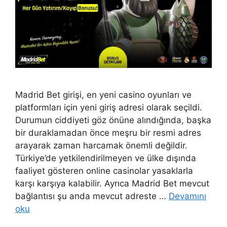
Madrid Bet girişi, en yeni casino oyunları ve
platformları için yeni giriş adresi olarak seçildi.
Durumun ciddiyeti göz önüne alındığında, başka
bir duraklamadan önce meşru bir resmi adres
arayarak zaman harcamak önemli değildir.
Türkiye’de yetkilendirilmeyen ve ülke dışında
faaliyet gösteren online casinolar yasaklarla
karşı karşıya kalabilir. Ayrıca Madrid Bet mevcut
bağlantısı şu anda mevcut adreste …
Devamını
oku