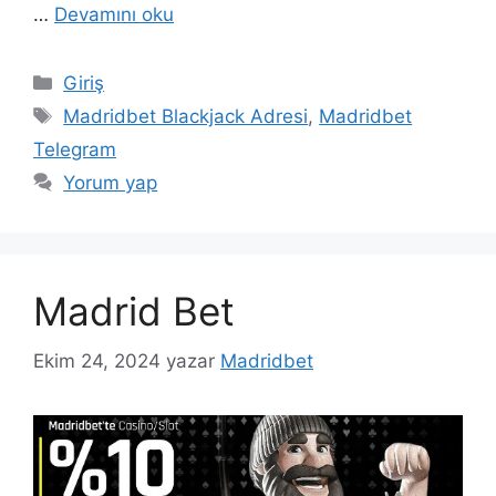
…
Devamını oku
Kategoriler
Giriş
Etiketler
Madridbet Blackjack Adresi
,
Madridbet
Telegram
Yorum yap
Madrid Bet
Ekim 24, 2024
yazar
Madridbet