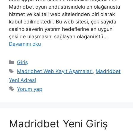
Madridbet oyun endüstrisindeki en olağanüstü
hizmet ve kaliteli web sitelerinden biri olarak
kabul edilmektedir. Bu web sitesi, çok sayıda
casino severin yatırım hedeflerine en uygun
şekilde ulaşmasını sağlayan olağanüstü …
Devamını oku
Kategoriler
Giriş
Etiketler
Madridbet Web Kayıt Aşamaları
,
Madridbet
Yeni Adresi
Yorum yap
Madridbet Yeni Giriş