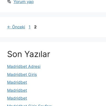
Yorum yap
Sayfa
Sayfa
←
Önceki
1
2
Son Yazılar
Madridbet Adresi
Madridbet Giriş
Madridbet
Madridbet
Madridbet