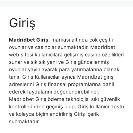
Giriş
Madridbet Giriş
, markası altında çok çeşitli
oyunlar ve casinolar sunmaktadır. Madridbet
web sitesi kullanıcılara gelişmiş casino özellikleri
sunar ve sık sık yeni ve Giriş güncellenmiş
oyunlar yayınlayarak para yatırmalarına olanak
tanır. Giriş Kullanıcılar ayrıca Madridbet giriş
adreslerini Giriş finansal programlarına dahil
ederek faydalarını değerlendirebilirler.
Madridbet Giriş ödeme teknolojisi sıkı güvenlik
kontrollerinden geçmiş olup, Giriş kullanıcı dostu
ve kolayca biçimlendirilmiş Giriş içerik
sunmaktadır.