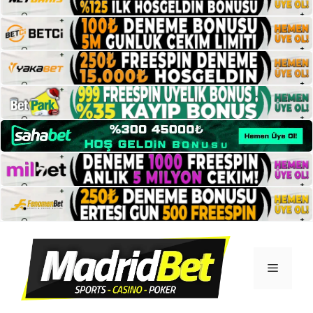
İçeriğe
atla
Menü