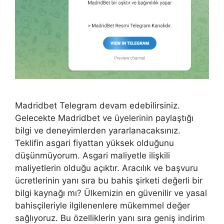
Madridbet Telegram devam edebilirsiniz.
Gelecekte Madridbet ve üyelerinin paylaştığı
bilgi ve deneyimlerden yararlanacaksınız.
Teklifin asgari fiyattan yüksek olduğunu
düşünmüyorum. Asgari maliyetle ilişkili
maliyetlerin olduğu açıktır. Aracılık ve başvuru
ücretlerinin yanı sıra bu bahis şirketi değerli bir
bilgi kaynağı mı? Ülkemizin en güvenilir ve yasal
bahisçileriyle ilgilenenlere mükemmel değer
sağlıyoruz. Bu özelliklerin yanı sıra geniş indirim